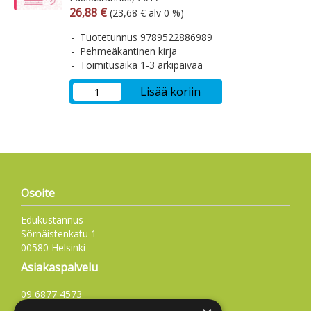
Arvonlisäverollinen hinta
Arvonlisäveroton hinta
26,88 €
(23,68 € alv 0 %)
Tuotetunnus 9789522886989
Pehmeäkantinen kirja
Toimitusaika 1-3 arkipäivää
Lisää koriin
Osoite
Edukustannus
Sörnäistenkatu 1
00580 Helsinki
Asiakaspalvelu
09 6877 4573
info@edukustannus.fi