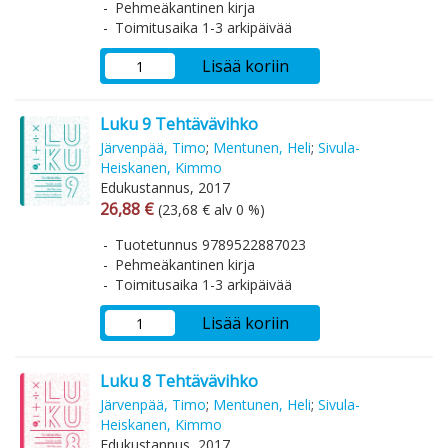
Pehmeäkantinen kirja
Toimitusaika 1-3 arkipäivää
Lisää koriin
Luku 9 Tehtävävihko
Järvenpää, Timo
;
Mentunen, Heli
;
Sivula-
Heiskanen, Kimmo
Edukustannus, 2017
Arvonlisäverollinen hinta
Arvonlisäveroton hinta
26,88 €
(23,68 € alv 0 %)
Tuotetunnus 9789522887023
Pehmeäkantinen kirja
Toimitusaika 1-3 arkipäivää
Lisää koriin
Luku 8 Tehtävävihko
Järvenpää, Timo
;
Mentunen, Heli
;
Sivula-
Heiskanen, Kimmo
Edukustannus, 2017