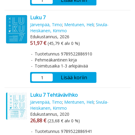
Lisää koriin
Luku 7
Järvenpää, Timo
;
Mentunen, Heli
;
Sivula-
Heiskanen, Kimmo
Edukustannus, 2026
Arvonlisäverollinen hinta
Arvonlisäveroton hinta
51,97 €
(45,79 € alv 0 %)
Tuotetunnus 9789522886910
Pehmeäkantinen kirja
Toimitusaika 1-3 arkipäivää
Lisää koriin
Luku 7 Tehtävävihko
Järvenpää, Timo
;
Mentunen, Heli
;
Sivula-
Heiskanen, Kimmo
Edukustannus, 2020
Arvonlisäverollinen hinta
Arvonlisäveroton hinta
26,88 €
(23,68 € alv 0 %)
Tuotetunnus 9789522886941