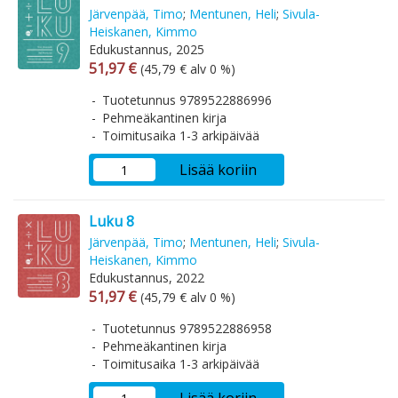
Järvenpää, Timo
;
Mentunen, Heli
;
Sivula-
Heiskanen, Kimmo
Edukustannus, 2025
Arvonlisäverollinen hinta
Arvonlisäveroton hinta
51,97 €
(45,79 € alv 0 %)
Tuotetunnus 9789522886996
Pehmeäkantinen kirja
Toimitusaika 1-3 arkipäivää
Lisää koriin
Luku 8
Järvenpää, Timo
;
Mentunen, Heli
;
Sivula-
Heiskanen, Kimmo
Edukustannus, 2022
Arvonlisäverollinen hinta
Arvonlisäveroton hinta
51,97 €
(45,79 € alv 0 %)
Tuotetunnus 9789522886958
Pehmeäkantinen kirja
Toimitusaika 1-3 arkipäivää