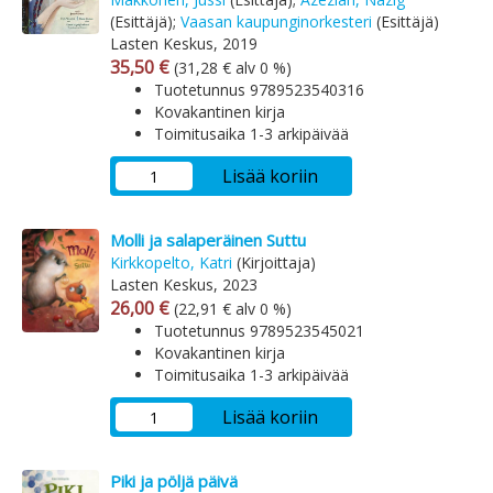
(Esittäjä);
Vaasan kaupunginorkesteri
(Esittäjä)
Lasten Keskus, 2019
Arvonlisäverollinen hinta
Arvonlisäveroton hinta
35,50 €
(31,28 € alv 0 %)
Tuotetunnus 9789523540316
Kovakantinen kirja
Toimitusaika 1-3 arkipäivää
Lisää koriin
Molli ja salaperäinen Suttu
Kirkkopelto, Katri
(Kirjoittaja)
Lasten Keskus, 2023
Arvonlisäverollinen hinta
Arvonlisäveroton hinta
26,00 €
(22,91 € alv 0 %)
Tuotetunnus 9789523545021
Kovakantinen kirja
Toimitusaika 1-3 arkipäivää
Lisää koriin
Piki ja pöljä päivä