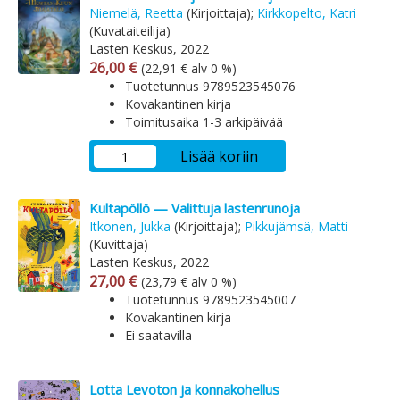
Niemelä, Reetta
(Kirjoittaja);
Kirkkopelto, Katri
(Kuvataiteilija)
Lasten Keskus, 2022
Arvonlisäverollinen hinta
Arvonlisäveroton hinta
26,00 €
(22,91 € alv 0 %)
Tuotetunnus 9789523545076
Kovakantinen kirja
Toimitusaika 1-3 arkipäivää
Lisää koriin
Kultapöllö — Valittuja lastenrunoja
Itkonen, Jukka
(Kirjoittaja);
Pikkujämsä, Matti
(Kuvittaja)
Lasten Keskus, 2022
Arvonlisäverollinen hinta
Arvonlisäveroton hinta
27,00 €
(23,79 € alv 0 %)
Tuotetunnus 9789523545007
Kovakantinen kirja
Ei saatavilla
Lotta Levoton ja konnakohellus