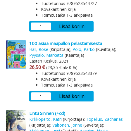
Tuotetunnus 9789523544727
Kovakantinen kirja
Toimitusaika 1-3 arkipäivää
Lisää koriin
100 asiaa maapallon pelastamisesta
Hall, Rose
(Kirjoittaja);
Polo, Parko
(Kuvittaja);
Pyysalo, Marketta
(Kääntäjä)
Lasten Keskus, 2021
Arvonlisäverollinen hinta
Arvonlisäveroton hinta
26,50 €
(23,35 € alv 0 %)
Tuotetunnus 9789523543379
Kovakantinen kirja
Toimitusaika 1-3 arkipäivää
Lisää koriin
Lintu Sininen (+cd)
Kirkkopelto, Katri
(Kirjoittaja);
Topelius, Zacharias
(Kirjoittaja);
Valtonen, Jonne
(Säveltäjä);
Makkonen, Jussi
(Esittäjä);
Azezian, Nazig