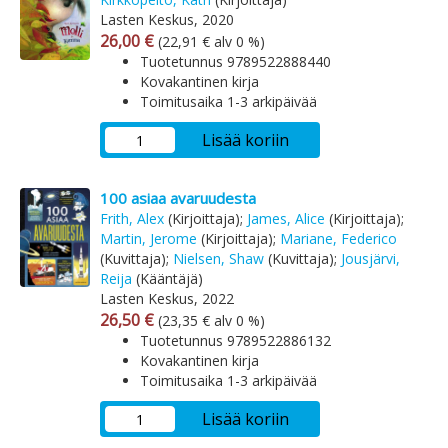
Lasten Keskus, 2020
Arvonlisäverollinen hinta
Arvonlisäveroton hinta
26,00 €
(22,91 € alv 0 %)
Tuotetunnus 9789522888440
Kovakantinen kirja
Toimitusaika 1-3 arkipäivää
Lisää koriin
100 asiaa avaruudesta
Frith, Alex
(Kirjoittaja);
James, Alice
(Kirjoittaja);
Martin, Jerome
(Kirjoittaja);
Mariane, Federico
(Kuvittaja);
Nielsen, Shaw
(Kuvittaja);
Jousjärvi,
Reija
(Kääntäjä)
Lasten Keskus, 2022
Arvonlisäverollinen hinta
Arvonlisäveroton hinta
26,50 €
(23,35 € alv 0 %)
Tuotetunnus 9789522886132
Kovakantinen kirja
Toimitusaika 1-3 arkipäivää
Lisää koriin