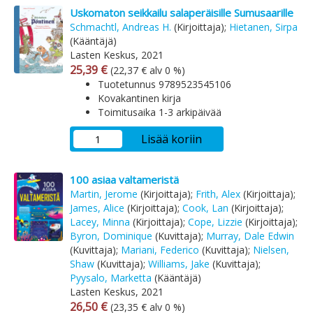
Uskomaton seikkailu salaperäisille Sumusaarille
Schmachtl, Andreas H.
(Kirjoittaja);
Hietanen, Sirpa
(Kääntäjä)
Lasten Keskus, 2021
Arvonlisäverollinen hinta
Arvonlisäveroton hinta
25,39 €
(22,37 € alv 0 %)
Tuotetunnus 9789523545106
Kovakantinen kirja
Toimitusaika 1-3 arkipäivää
Lisää koriin
100 asiaa valtameristä
Martin, Jerome
(Kirjoittaja);
Frith, Alex
(Kirjoittaja);
James, Alice
(Kirjoittaja);
Cook, Lan
(Kirjoittaja);
Lacey, Minna
(Kirjoittaja);
Cope, Lizzie
(Kirjoittaja);
Byron, Dominique
(Kuvittaja);
Murray, Dale Edwin
(Kuvittaja);
Mariani, Federico
(Kuvittaja);
Nielsen,
Shaw
(Kuvittaja);
Williams, Jake
(Kuvittaja);
Pyysalo, Marketta
(Kääntäjä)
Lasten Keskus, 2021
Arvonlisäverollinen hinta
Arvonlisäveroton hinta
26,50 €
(23,35 € alv 0 %)