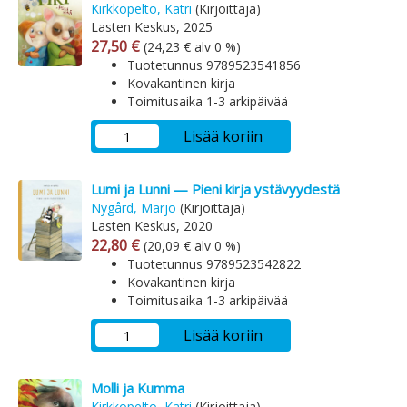
Kirkkopelto, Katri
(Kirjoittaja)
Lasten Keskus, 2025
Arvonlisäverollinen hinta
Arvonlisäveroton hinta
27,50 €
(24,23 € alv 0 %)
Tuotetunnus 9789523541856
Kovakantinen kirja
Toimitusaika 1-3 arkipäivää
Lisää koriin
Lumi ja Lunni — Pieni kirja ystävyydestä
Nygård, Marjo
(Kirjoittaja)
Lasten Keskus, 2020
Arvonlisäverollinen hinta
Arvonlisäveroton hinta
22,80 €
(20,09 € alv 0 %)
Tuotetunnus 9789523542822
Kovakantinen kirja
Toimitusaika 1-3 arkipäivää
Lisää koriin
Molli ja Kumma
Kirkkopelto, Katri
(Kirjoittaja)