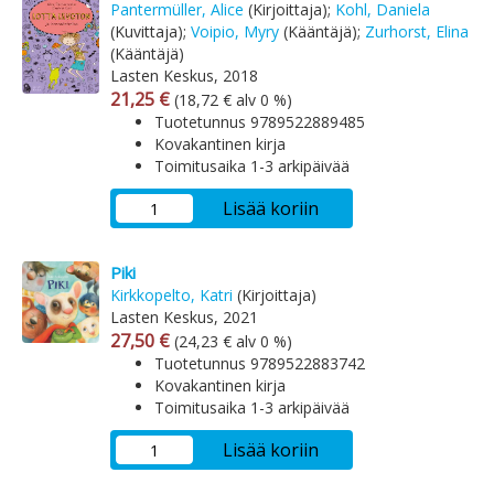
Pantermüller, Alice
(Kirjoittaja);
Kohl, Daniela
(Kuvittaja);
Voipio, Myry
(Kääntäjä);
Zurhorst, Elina
(Kääntäjä)
Lasten Keskus, 2018
Arvonlisäverollinen hinta
Arvonlisäveroton hinta
21,25 €
(18,72 € alv 0 %)
Tuotetunnus 9789522889485
Kovakantinen kirja
Toimitusaika 1-3 arkipäivää
Lisää koriin
Piki
Kirkkopelto, Katri
(Kirjoittaja)
Lasten Keskus, 2021
Arvonlisäverollinen hinta
Arvonlisäveroton hinta
27,50 €
(24,23 € alv 0 %)
Tuotetunnus 9789522883742
Kovakantinen kirja
Toimitusaika 1-3 arkipäivää
Lisää koriin