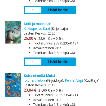
Toimitusaika 1-3 arkipäivää
Lisää koriin
Molli ja maan ääri
Kirkkopelto, Katri
(Kirjoittaja)
Lasten Keskus, 2020
Arvonlisäverollinen hinta
Arvonlisäveroton hinta
26,00 €
(22,91 € alv 0 %)
Tuotetunnus 9789523541184
Kovakantinen kirja
Toimitusaika 1-3 arkipäivää
Lisää koriin
Koira nimeltä Mutsi
Itkonen, Jukka
(Kirjoittaja);
Penna, Virpi
(Kuvittaja)
Lasten Keskus, 2019
Arvonlisäverollinen hinta
Arvonlisäveroton hinta
23,84 €
(21,00 € alv 0 %)
Tuotetunnus 9789523541214
Kovakantinen kirja
Toimitusaika 1-3 arkipäivää