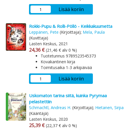
Lisää koriin
Rokki-Pupu & Rolli-Pöllö - Keikkakuumetta
Leppänen, Pete
(Kirjoittaja);
Mela, Paula
(Kuvittaja)
Lasten Keskus, 2021
Arvonlisäverollinen hinta
Arvonlisäveroton hinta
24,36 €
(21,46 € alv 0 %)
Tuotetunnus 9789523545373
Kovakantinen kirja
Toimitusaika 1-3 arkipäivää
Lisää koriin
Uskomaton tarina siitä, kuinka Pyrymaa
pelastettiin
Schmachtl, Andreas H.
(Kirjoittaja);
Hietanen, Sirpa
(Kääntäjä)
Lasten Keskus, 2020
Arvonlisäverollinen hinta
Arvonlisäveroton hinta
25,39 €
(22,37 € alv 0 %)