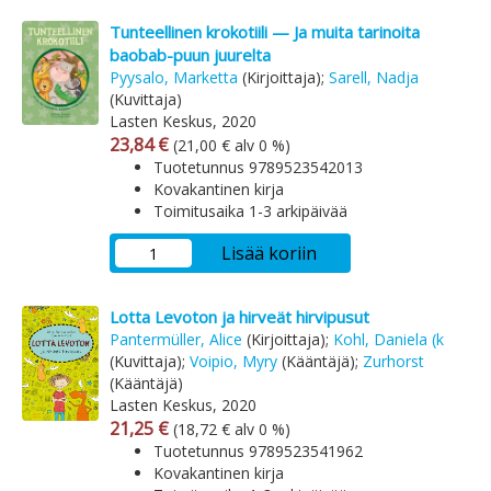
Tunteellinen krokotiili — Ja muita tarinoita
baobab-puun juurelta
Pyysalo, Marketta
(Kirjoittaja);
Sarell, Nadja
(Kuvittaja)
Lasten Keskus, 2020
Arvonlisäverollinen hinta
Arvonlisäveroton hinta
23,84 €
(21,00 € alv 0 %)
Tuotetunnus 9789523542013
Kovakantinen kirja
Toimitusaika 1-3 arkipäivää
Lisää koriin
Lotta Levoton ja hirveät hirvipusut
Pantermüller, Alice
(Kirjoittaja);
Kohl, Daniela (k
(Kuvittaja);
Voipio, Myry
(Kääntäjä);
Zurhorst
(Kääntäjä)
Lasten Keskus, 2020
Arvonlisäverollinen hinta
Arvonlisäveroton hinta
21,25 €
(18,72 € alv 0 %)
Tuotetunnus 9789523541962
Kovakantinen kirja