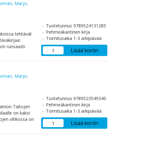
deman, Marjo
;
Tuotetunnus 9789524131285
Pehmeäkantinen kirja
hkoissa tehtävät
Toimitusaika 1-3 arkipäivää
täväkirjaa:
 on runsaasti
Lisää koriin
deman, Marjo
;
Tuotetunnus 9789523549340
Pehmeäkantinen kirja
inion Taitojen
Toimitusaika 1-3 arkipäivää
ilaalle on kaksi
tojen vihkossa on
Lisää koriin