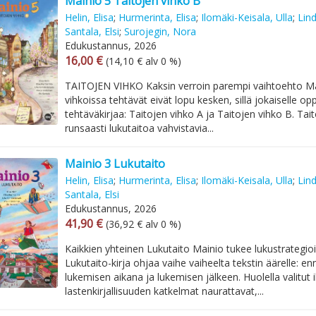
Mainio 5 Taitojen vihko B
Helin, Elisa
;
Hurmerinta, Elisa
;
Ilomäki-Keisala, Ulla
;
Lin
Santala, Elsi
;
Surojegin, Nora
Edukustannus, 2026
Arvonlisäverollinen hinta
Arvonlisäveroton hinta
16,00 €
(14,10 € alv 0 %)
TAITOJEN VIHKO Kaksin verroin parempi vaihtoehto Ma
vihkoissa tehtävät eivät lopu kesken, sillä jokaiselle opp
tehtäväkirjaa: Taitojen vihko A ja Taitojen vihko B. Tai
runsaasti lukutaitoa vahvistavia...
Mainio 3 Lukutaito
Helin, Elisa
;
Hurmerinta, Elisa
;
Ilomäki-Keisala, Ulla
;
Lin
Santala, Elsi
Edukustannus, 2026
Arvonlisäverollinen hinta
Arvonlisäveroton hinta
41,90 €
(36,92 € alv 0 %)
Kaikkien yhteinen Lukutaito Mainio tukee lukustrategio
Lukutaito-kirja ohjaa vaihe vaiheelta tekstin äärelle: e
lukemisen aikana ja lukemisen jälkeen. Huolella valitut 
lastenkirjallisuuden katkelmat naurattavat,...