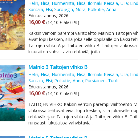
Helin, Elisa
;
Hurmerinta, Elisa
;
Ilomäki-Keisala, Ulla
;
Lin
Santala, Elsi
;
Surojegin, Nora
;
Polkutie, Anna
Edukustannus, 2026
Arvonlisäverollinen hinta
Arvonlisäveroton hinta
16,00 €
(14,10 € alv 0 %)
Kaksin verroin parempi vaihtoehto Mainion Taitojen vi
eivät lopu kesken, sillä jokaiselle oppilaalle on kaksi teh
Taitojen vihko A ja Taitojen vihko B. Taitojen vihkossa
lukutaitoa vahvistavia tehtäviä, joita...
Mainio 3 Taitojen vihko B
Helin, Elisa
;
Hurmerinta, Elisa
;
Ilomäki-Keisala, Ulla
;
Lin
Santala, Elsi
;
Polkutie, Anna
;
Pursiainen, Tuuli
Edukustannus, 2026
Arvonlisäverollinen hinta
Arvonlisäveroton hinta
16,00 €
(14,10 € alv 0 %)
TAITOJEN VIHKO Kaksin verroin parempi vaihtoehto Ma
vihkoissa tehtävät eivät lopu kesken, sillä jokaiselle opp
tehtäväkirjaa: Taitojen vihko A ja Taitojen vihko B. Tai
runsaasti lukutaitoa vahvistavia...