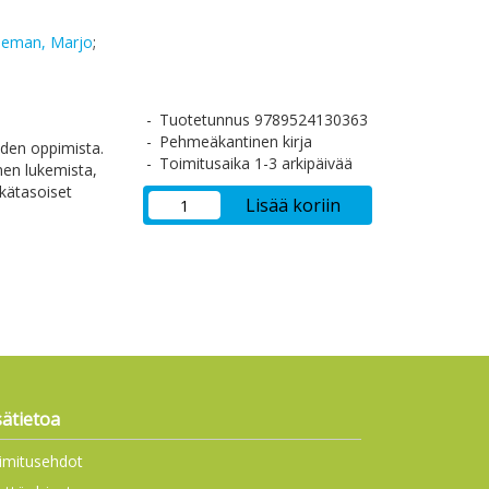
deman, Marjo
;
Tuotetunnus 9789524130363
Pehmeäkantinen kirja
iden oppimista.
Toimitusaika 1-3 arkipäivää
nnen lukemista,
ikätasoiset
Lisää koriin
sätietoa
imitusehdot