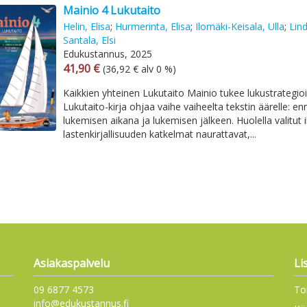
Mainio 4 Lukutaito
Helin, Elisa
;
Hurmerinta, Elisa
;
Ilomäki-Keisala, Ulla
;
Lin
Santala, Elsi
Edukustannus, 2025
Arvonlisäverollinen hinta
Arvonlisäveroton hinta
41,90 €
(36,92 € alv 0 %)
Kaikkien yhteinen Lukutaito Mainio tukee lukustrategio
Lukutaito-kirja ohjaa vaihe vaiheelta tekstin äärelle: e
lukemisen aikana ja lukemisen jälkeen. Huolella valitut 
lastenkirjallisuuden katkelmat naurattavat,...
Asiakaspalvelu
Li
09 6877 4573
To
info@edukustannus.fi