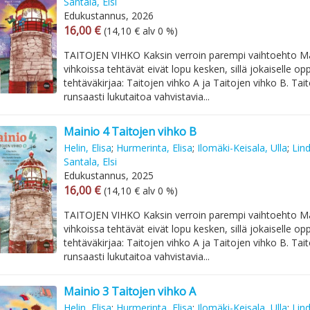
Santala, Elsi
Edukustannus, 2026
Arvonlisäverollinen hinta
Arvonlisäveroton hinta
16,00 €
(14,10 € alv 0 %)
TAITOJEN VIHKO Kaksin verroin parempi vaihtoehto Ma
vihkoissa tehtävät eivät lopu kesken, sillä jokaiselle opp
tehtäväkirjaa: Taitojen vihko A ja Taitojen vihko B. Tai
runsaasti lukutaitoa vahvistavia...
Mainio 4 Taitojen vihko B
Helin, Elisa
;
Hurmerinta, Elisa
;
Ilomäki-Keisala, Ulla
;
Lin
Santala, Elsi
Edukustannus, 2025
Arvonlisäverollinen hinta
Arvonlisäveroton hinta
16,00 €
(14,10 € alv 0 %)
TAITOJEN VIHKO Kaksin verroin parempi vaihtoehto Ma
vihkoissa tehtävät eivät lopu kesken, sillä jokaiselle opp
tehtäväkirjaa: Taitojen vihko A ja Taitojen vihko B. Tai
runsaasti lukutaitoa vahvistavia...
Mainio 3 Taitojen vihko A
Helin, Elisa
;
Hurmerinta, Elisa
;
Ilomäki-Keisala, Ulla
;
Lin