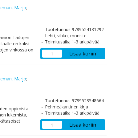
deman, Marjo
;
Tuotetunnus 9789524131292
Lehti, vihko, moniste
inion Taitojen
Toimitusaika 1-3 arkipäivää
ilaalle on kaksi
tojen vihkossa on
Lisää koriin
deman, Marjo
;
Tuotetunnus 9789523548664
Pehmeäkantinen kirja
iden oppimista.
Toimitusaika 1-3 arkipäivää
nnen lukemista,
ikätasoiset
Lisää koriin