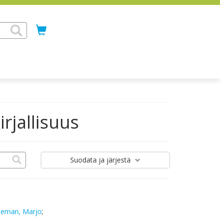
rjallisuus
Suodata
ja järjestä
deman, Marjo
;