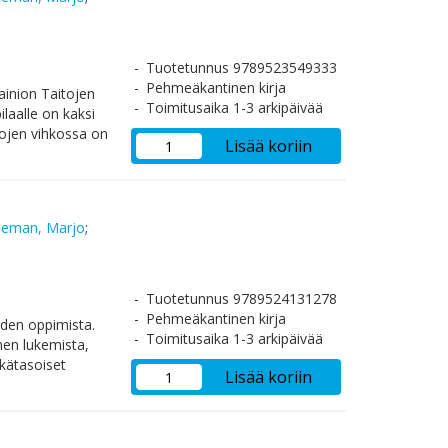
Tuotetunnus 9789523549333
Pehmeäkantinen kirja
inion Taitojen
Toimitusaika 1-3 arkipäivää
ilaalle on kaksi
tojen vihkossa on
Lisää koriin
deman, Marjo
;
Tuotetunnus 9789524131278
Pehmeäkantinen kirja
iden oppimista.
Toimitusaika 1-3 arkipäivää
nnen lukemista,
ikätasoiset
Lisää koriin