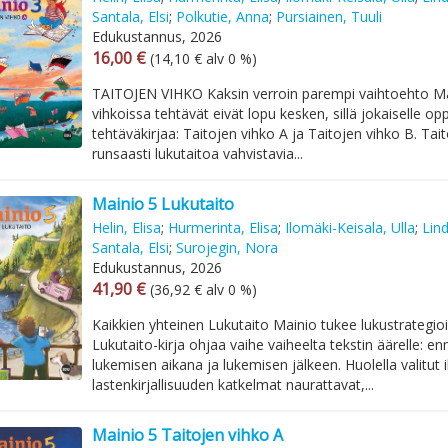
Santala, Elsi
;
Polkutie, Anna
;
Pursiainen, Tuuli
Edukustannus, 2026
Arvonlisäverollinen hinta
Arvonlisäveroton hinta
16,00 €
(14,10 € alv 0 %)
TAITOJEN VIHKO Kaksin verroin parempi vaihtoehto Ma
vihkoissa tehtävät eivät lopu kesken, sillä jokaiselle opp
tehtäväkirjaa: Taitojen vihko A ja Taitojen vihko B. Tai
runsaasti lukutaitoa vahvistavia...
Mainio 5 Lukutaito
Helin, Elisa
;
Hurmerinta, Elisa
;
Ilomäki-Keisala, Ulla
;
Lin
Santala, Elsi
;
Surojegin, Nora
Edukustannus, 2026
Arvonlisäverollinen hinta
Arvonlisäveroton hinta
41,90 €
(36,92 € alv 0 %)
Kaikkien yhteinen Lukutaito Mainio tukee lukustrategio
Lukutaito-kirja ohjaa vaihe vaiheelta tekstin äärelle: e
lukemisen aikana ja lukemisen jälkeen. Huolella valitut 
lastenkirjallisuuden katkelmat naurattavat,...
Mainio 5 Taitojen vihko A