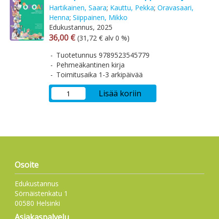
Hartikainen, Saara
;
Kauttu, Pekka
;
Oravasaari,
Henna
;
Siippainen, Mikko
Edukustannus, 2025
Arvonlisäverollinen hinta
Arvonlisäveroton hinta
36,00 €
(31,72 € alv 0 %)
Tuotetunnus 9789523545779
Pehmeäkantinen kirja
Toimitusaika 1-3 arkipäivää
Lisää koriin
Osoite
Edukustannus
Sörnäistenkatu 1
00580 Helsinki
Asiakaspalvelu