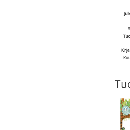
Jul
S
Tuo
Kirj
Kou
Tu