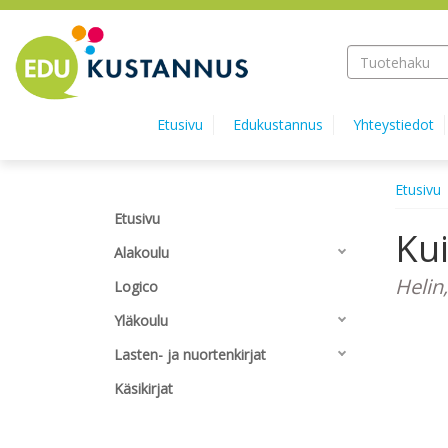
Hyppää pääsisältöön
Etusivu
Edukustannus
Yhteystiedot
Etusivu
Etusivu
Kui
Alakoulu
Helin,
Logico
Yläkoulu
Lasten- ja nuortenkirjat
Käsikirjat