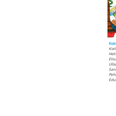
Kuis
Kiel
Heli
Elis
Ulla
Sant
Peh
Edu