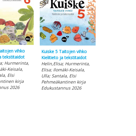
Kuiske 5 Oppilaan
Lukutaito
aitojen vihko
Kuiske 5 Taitojen vihko
Helin, Elisa; Hu
ja tekstitaidot
Kielitieto ja tekstitaidot
Elisa; Ilomäki-Ke
sa; Hurmerinta,
Helin,Elisa; Hurmerinta,
Ulla; Muhonen, 
mäki-Keisala,
Elisa; Ilomäki-Keisala,
Santala, Elsi
la, Elsi
Ulla; Santala, Elsi
Pehmeäkantinen
tinen kirja
Pehmeäkantinen kirja
Edukustannus 
nnus 2026
Edukustannus 2026