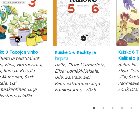
ke 3 Taitojen vihko
Kuiske 6 T
Kuiske 5-6 Keskity ja
itieto ja tekstitaidot
Kielitieto 
kirjoita
n, Elisa; Hurmerinta,
Helin, Eli
Helin, Elisa; Hurmerinta,
a; Ilomäki-Keisala,
Elisa; Ilo
Elisa; Ilomäki-Keisala,
; Muhonen, Sari;
Ulla; Santa
Ulla; Santala, Elsi
ala, Elsi
Pehmeäkan
Pehmeäkantinen kirja
meäkantinen kirja
Edukusta
Edukustannus 2025
kustannus 2025