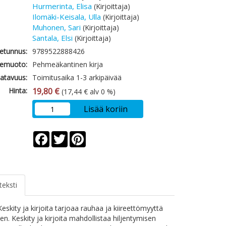
Hurmerinta, Elisa
(Kirjoittaja)
Ilomäki-Keisala, Ulla
(Kirjoittaja)
Muhonen, Sari
(Kirjoittaja)
Santala, Elsi
(Kirjoittaja)
etunnus:
9789522888426
emuoto:
Pehmeäkantinen kirja
atavuus:
Toimitusaika 1-3 arkipäivää
Hinta:
19,80 €
(17,44 € alv 0 %)
Lisää koriin
Facebook
Twitter
Pinterest
teksti
eskity ja kirjoita tarjoaa rauhaa ja kiireettömyyttä
en. Keskity ja kirjoita mahdollistaa hiljentymisen