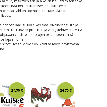
 äärelle, keskittymisen ja aivojen lepuuttamisen sekä
i-koordinaation kehittämisen houkuttelevien
n parissa. Vihkon teemana on suomalainen
llisuus.
 harjoitellaan sujuvaa käsialaa, oikeinkirjoitusta ja
ttamista. Luovien piirustus- ja väritystehtävien avulla
 ohjataan erilaisten muotojen tekemiseen, mikä
yös lapsen oman
kehittymisessä. Vihkoa voi käyttää myös eriyttävänä
ina.
24,70 €
24,70 €