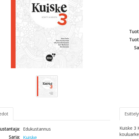
Tuot
Tuot
Sa
iedot
Esittely
Kuiske 3 K
ustantaja:
Edukustannus
kouluarke
Sarja:
Kuiske