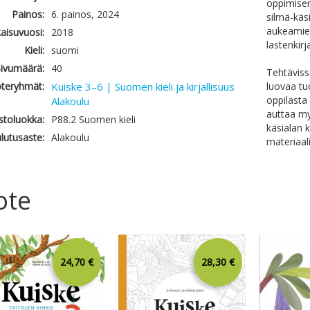
oppimisen
Painos:
6. painos, 2024
silmä-käs
aukeamie
kaisuvuosi:
2018
lastenkirja
Kieli:
suomi
ivumäärä:
40
Tehtävissä
teryhmät:
Kuiske 3–6 | Suomen kieli ja kirjallisuus
luovaa tuo
oppilasta
Alakoulu
auttaa m
astoluokka:
P88.2 Suomen kieli
käsialan 
lutusaste:
Alakoulu
materiaal
ote
24,70 €
28,30 €