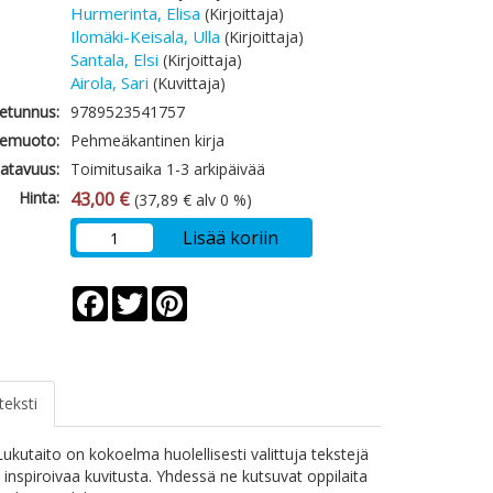
Hurmerinta, Elisa
(Kirjoittaja)
Ilomäki-Keisala, Ulla
(Kirjoittaja)
Santala, Elsi
(Kirjoittaja)
Airola, Sari
(Kuvittaja)
etunnus:
9789523541757
emuoto:
Pehmeäkantinen kirja
atavuus:
Toimitusaika 1-3 arkipäivää
Hinta:
43,00 €
(37,89 € alv 0 %)
Lisää koriin
Facebook
Twitter
Pinterest
teksti
Lukutaito on kokoelma huolellisesti valittuja tekstejä
, inspiroivaa kuvitusta. Yhdessä ne kutsuvat oppilaita