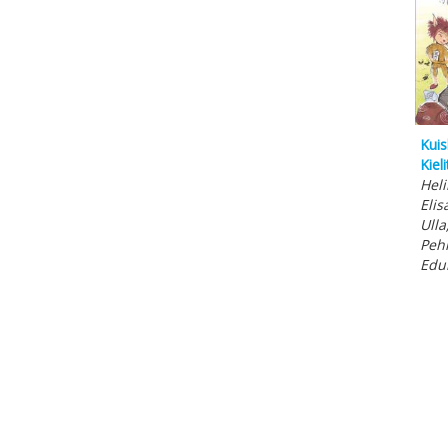
Kuis
Kiel
Heli
Elis
Ulla
Peh
Edu