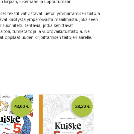
n kirjaan, lukemaan ja uppoutumaan.
set tekstit vahvistavat luetun ymmärtämisen taitoja
tavat käsitystä ympäröivästä maailmasta. Jokaiseen
n suunniteltu tehtäviä, jotka kehittävät
aitoa, tunnetaitoja ja vuorovaikutustaitoja. Ne
at oppilaat uuden kirjoittamisen taitojen äärelle.
43,00 €
28,30 €