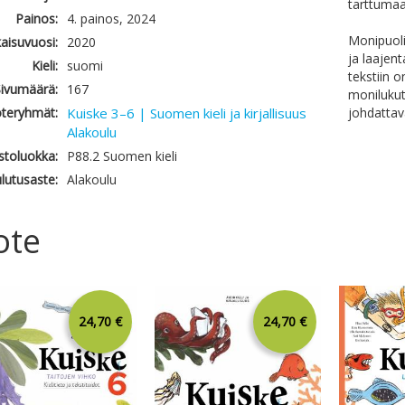
tarttumaa
Painos:
4. painos, 2024
Monipuoli
kaisuvuosi:
2020
ja laajen
Kieli:
suomi
tekstiin o
ivumäärä:
167
monilukut
teryhmät:
Kuiske 3–6 | Suomen kieli ja kirjallisuus
johdattav
Alakoulu
astoluokka:
P88.2 Suomen kieli
lutusaste:
Alakoulu
ote
24,70 €
24,70 €