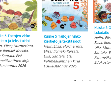
Kuiske 5 O
Lukutaito
ke 6 Taitojen vihko
Kuiske 5 Taitojen vihko
Helin, Eli
itieto ja tekstitaidot
Kielitieto ja tekstitaidot
Elisa; Ilo
n, Elisa; Hurmerinta,
Helin,Elisa; Hurmerinta,
Ulla; Muho
a; Ilomäki-Keisala,
Elisa; Ilomäki-Keisala,
Santala, E
; Santala, Elsi
Ulla; Santala, Elsi
Pehmeäkan
meäkantinen kirja
Pehmeäkantinen kirja
Edukusta
kustannus 2026
Edukustannus 2026