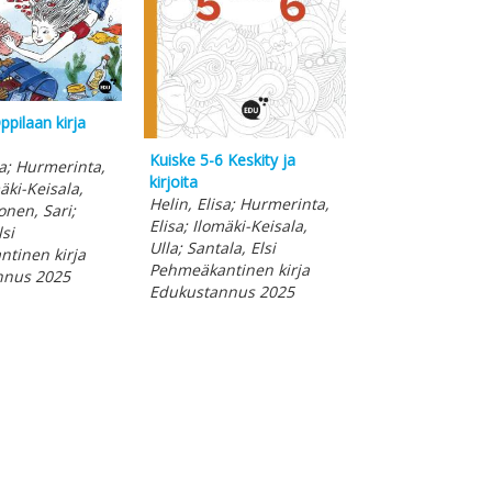
ppilaan kirja
Kuiske 3 Taitoje
Kuiske 5-6 Keskity ja
sa; Hurmerinta,
Kielitieto ja teks
kirjoita
mäki-Keisala,
Helin, Elisa; Hu
Helin, Elisa; Hurmerinta,
nen, Sari;
Elisa; Ilomäki-Ke
Elisa; Ilomäki-Keisala,
lsi
Ulla; Muhonen, 
Ulla; Santala, Elsi
tinen kirja
Santala, Elsi
Pehmeäkantinen kirja
nnus 2025
Pehmeäkantinen
Edukustannus 2025
Edukustannus 