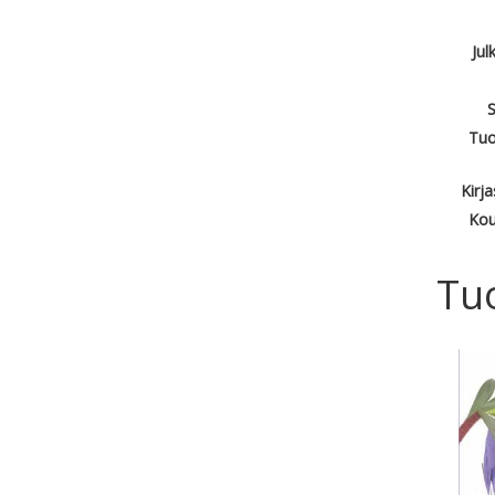
Jul
S
Tuo
Kirj
Kou
Tu