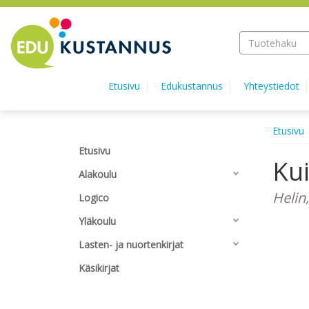
Hyppää pääsisältöön
Etusivu
Edukustannus
Yhteystiedot
Etusivu
Etusivu
Kui
Alakoulu
Helin,
Logico
Yläkoulu
Lasten- ja nuortenkirjat
Käsikirjat