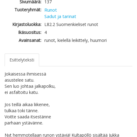
Sivumäärä:
137
Tuoteryhmät:
Runot
Sadut ja tarinat
Kirjastoluokka:
L82.2 Suomenkieliset runot
Ikäsuositus:
4
Avainsanat:
runot, kielellä leikittely, huumori
Esittelyteksti
Jokaisessa ihmisessä
asustelee satu.
Sen luo johtaa jalkapolku,
ei asfaltoitu katu.
Jos teillä aikaa liikenee,
tulkaa toki tänne.
Voitte saada itsestänne
parhaan ystävänne.
Nyt hemmotellaan runon ystäviä! Kultapöllö sisältää Jukka