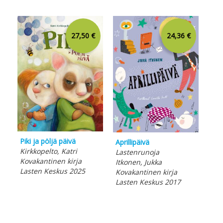
27,50 €
24,36 €
Piki ja pöljä päivä
Ter
Aprillipäivä
Kirkkopelto, Katri
Run
Lastenrunoja
Kovakantinen kirja
Itk
Itkonen, Jukka
Lasten Keskus 2025
Kov
Kovakantinen kirja
Las
Lasten Keskus 2017