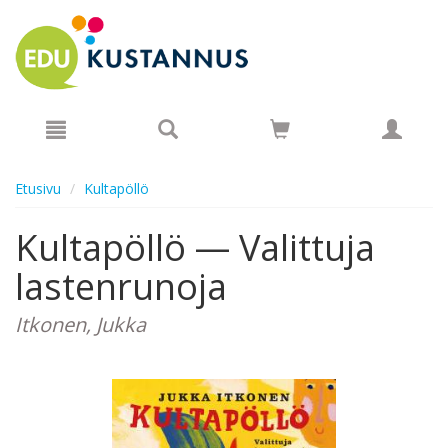
Hyppää pääsisältöön
Etusivu
Kultapöllö
Kultapöllö — Valittuja
lastenrunoja
Itkonen, Jukka