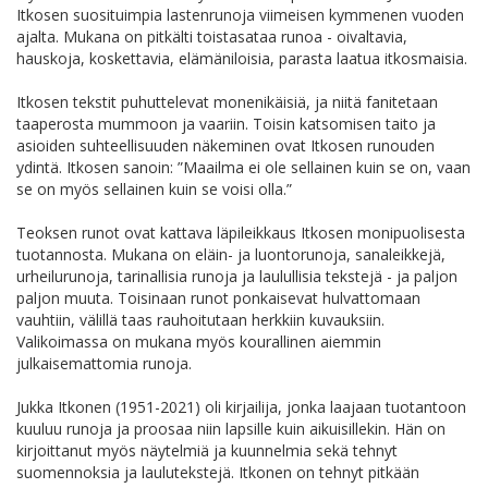
Itkosen suosituimpia lastenrunoja viimeisen kymmenen vuoden
ajalta. Mukana on pitkälti toistasataa runoa - oivaltavia,
hauskoja, koskettavia, elämäniloisia, parasta laatua itkosmaisia.
Itkosen tekstit puhuttelevat monenikäisiä, ja niitä fanitetaan
taaperosta mummoon ja vaariin. Toisin katsomisen taito ja
asioiden suhteellisuuden näkeminen ovat Itkosen runouden
ydintä. Itkosen sanoin: ”Maailma ei ole sellainen kuin se on, vaan
se on myös sellainen kuin se voisi olla.”
Teoksen runot ovat kattava läpileikkaus Itkosen monipuolisesta
tuotannosta. Mukana on eläin- ja luontorunoja, sanaleikkejä,
urheilurunoja, tarinallisia runoja ja laulullisia tekstejä - ja paljon
paljon muuta. Toisinaan runot ponkaisevat hulvattomaan
vauhtiin, välillä taas rauhoitutaan herkkiin kuvauksiin.
Valikoimassa on mukana myös kourallinen aiemmin
julkaisemattomia runoja.
Jukka Itkonen (1951-2021) oli kirjailija, jonka laajaan tuotantoon
kuuluu runoja ja proosaa niin lapsille kuin aikuisillekin. Hän on
kirjoittanut myös näytelmiä ja kuunnelmia sekä tehnyt
suomennoksia ja laulutekstejä. Itkonen on tehnyt pitkään