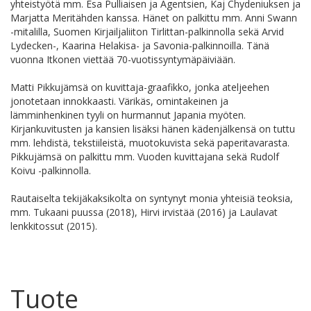
yhteistyötä mm. Esa Pulliaisen ja Agentsien, Kaj Chydeniuksen ja
Marjatta Meritähden kanssa. Hänet on palkittu mm. Anni Swann
-mitalilla, Suomen Kirjailjaliiton Tirlittan-palkinnolla sekä Arvid
Lydecken-, Kaarina Helakisa- ja Savonia-palkinnoilla. Tänä
vuonna Itkonen viettää 70-vuotissyntymäpäiviään.
Matti Pikkujämsä on kuvittaja-graafikko, jonka ateljeehen
jonotetaan innokkaasti. Värikäs, omintakeinen ja
lämminhenkinen tyyli on hurmannut Japania myöten.
Kirjankuvitusten ja kansien lisäksi hänen kädenjälkensä on tuttu
mm. lehdistä, tekstiileistä, muotokuvista sekä paperitavarasta.
Pikkujämsä on palkittu mm. Vuoden kuvittajana sekä Rudolf
Koivu -palkinnolla.
Rautaiselta tekijäkaksikolta on syntynyt monia yhteisiä teoksia,
mm. Tukaani puussa (2018), Hirvi irvistää (2016) ja Laulavat
lenkkitossut (2015).
Tuote