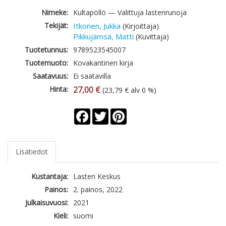
Nimeke:
Kultapöllö — Valittuja lastenrunoja
Tekijät:
Itkonen, Jukka
(Kirjoittaja)
Pikkujämsä, Matti
(Kuvittaja)
Tuotetunnus:
9789523545007
Tuotemuoto:
Kovakantinen kirja
Saatavuus:
Ei saatavilla
Hinta:
27,00 €
(23,79 € alv 0 %)
Facebook
Twitter
Pinterest
Lisätiedot
Kustantaja:
Lasten Keskus
Painos:
2. painos, 2022
Julkaisuvuosi:
2021
Kieli:
suomi