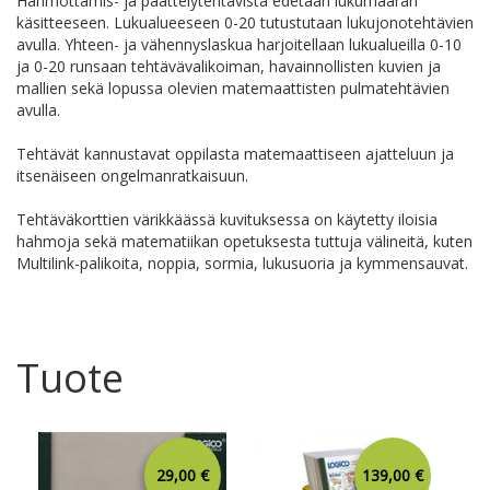
Hahmottamis- ja päättelytehtävistä edetään lukumäärän
käsitteeseen. Lukualueeseen 0-20 tutustutaan lukujonotehtävien
avulla. Yhteen- ja vähennyslaskua harjoitellaan lukualueilla 0-10
ja 0-20 runsaan tehtävävalikoiman, havainnollisten kuvien ja
mallien sekä lopussa olevien matemaattisten pulmatehtävien
avulla.
Tehtävät kannustavat oppilasta matemaattiseen ajatteluun ja
itsenäiseen ongelmanratkaisuun.
Tehtäväkorttien värikkäässä kuvituksessa on käytetty iloisia
hahmoja sekä matematiikan opetuksesta tuttuja välineitä, kuten
Multilink-palikoita, noppia, sormia, lukusuoria ja kymmensauvat.
Tuote
29,00 €
139,00 €