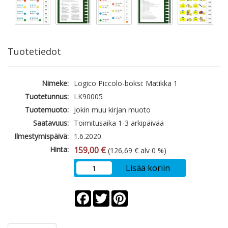
Tuotetiedot
Nimeke:
Logico Piccolo-boksi: Matikka 1
Tuotetunnus:
LK90005
Tuotemuoto:
Jokin muu kirjan muoto
Saatavuus:
Toimitusaika 1-3 arkipäivää
Ilmestymispäivä:
1.6.2020
Hinta:
159,00 €
(126,69 € alv 0 %)
Lisää koriin
Facebook
Twitter
Pinterest