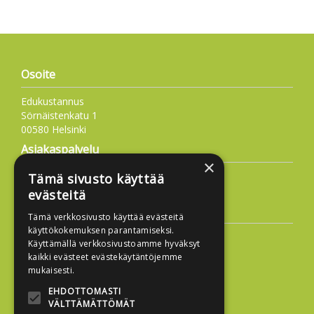
Osoite
Edukustannus
Sörnäistenkatu 1
00580 Helsinki
Asiakaspalvelu
×
09 6877 4573
Tämä sivusto käyttää
info@edukustannus.fi
evästeitä
Lisätietoa
Tämä verkkosivusto käyttää evästeitä
käyttökokemuksen parantamiseksi.
Toimitusehdot
Käyttämällä verkkosivustoamme hyväksyt
Käyttöohjeet
kaikki evästeet evästekäytäntöjemme
mukaisesti.
Tietosuojaseloste
EHDOTTOMASTI
Saavutettavuusseloste
VÄLTTÄMÄTTÖMÄT