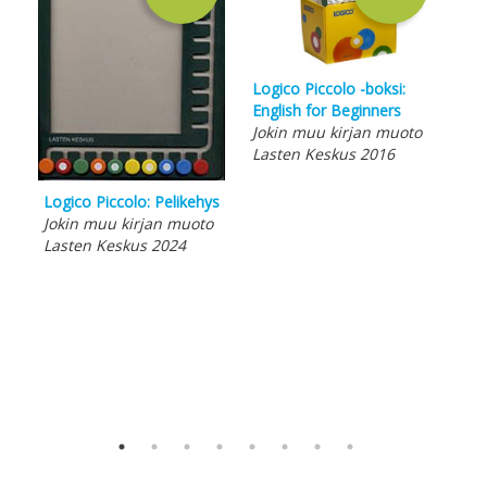
Logico Piccolo -boksi:
English for Beginners
Jokin muu kirjan muoto
Lasten Keskus 2016
Logico Piccolo: Pelikehys
Jokin muu kirjan muoto
Sat
Lasten Keskus 2024
Tai
Harj
Ikk
Rit
Peh
Edu