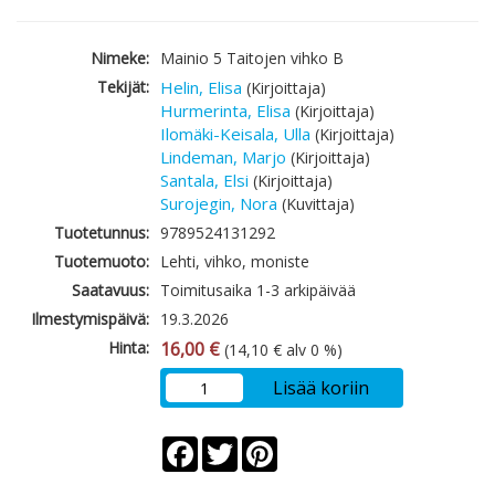
Nimeke:
Mainio 5 Taitojen vihko B
Tekijät:
Helin, Elisa
(Kirjoittaja)
Hurmerinta, Elisa
(Kirjoittaja)
Ilomäki-Keisala, Ulla
(Kirjoittaja)
Lindeman, Marjo
(Kirjoittaja)
Santala, Elsi
(Kirjoittaja)
Surojegin, Nora
(Kuvittaja)
Tuotetunnus:
9789524131292
Tuotemuoto:
Lehti, vihko, moniste
Saatavuus:
Toimitusaika 1-3 arkipäivää
Ilmestymispäivä:
19.3.2026
Hinta:
16,00 €
(14,10 € alv 0 %)
Lisää koriin
Facebook
Twitter
Pinterest