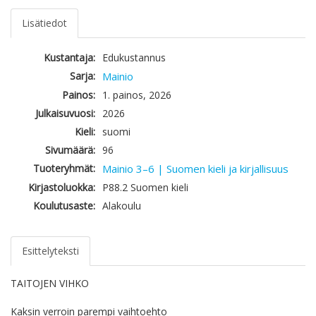
Lisätiedot
Kustantaja:
Edukustannus
Sarja:
Mainio
Painos:
1. painos, 2026
Julkaisuvuosi:
2026
Kieli:
suomi
Sivumäärä:
96
Tuoteryhmät:
Mainio 3–6 | Suomen kieli ja kirjallisuus
Kirjastoluokka:
P88.2 Suomen kieli
Koulutusaste:
Alakoulu
Esittelyteksti
TAITOJEN VIHKO
Kaksin verroin parempi vaihtoehto