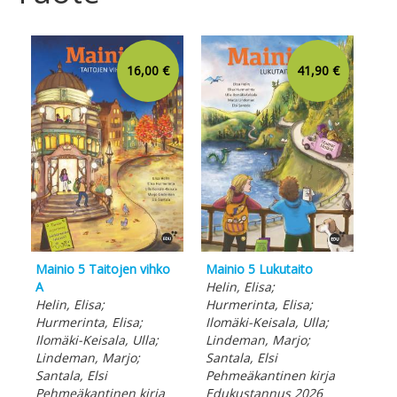
16,00 €
41,90 €
Mainio 5 Taitojen vihko
Mainio 5 Lukutaito
Mai
A
Helin, Elisa;
Heli
Helin, Elisa;
Hurmerinta, Elisa;
Hur
Hurmerinta, Elisa;
Ilomäki-Keisala, Ulla;
Ilo
Ilomäki-Keisala, Ulla;
Lindeman, Marjo;
Lin
Lindeman, Marjo;
Santala, Elsi
San
Santala, Elsi
Pehmeäkantinen kirja
Peh
Pehmeäkantinen kirja
Edukustannus 2026
Edu