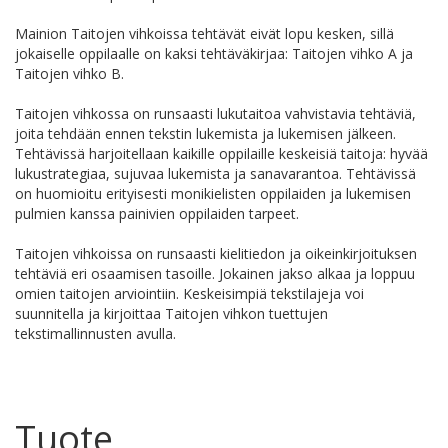
Mainion Taitojen vihkoissa tehtävät eivät lopu kesken, sillä
jokaiselle oppilaalle on kaksi tehtäväkirjaa: Taitojen vihko A ja
Taitojen vihko B.
Taitojen vihkossa on runsaasti lukutaitoa vahvistavia tehtäviä,
joita tehdään ennen tekstin lukemista ja lukemisen jälkeen.
Tehtävissä harjoitellaan kaikille oppilaille keskeisiä taitoja: hyvää
lukustrategiaa, sujuvaa lukemista ja sanavarantoa. Tehtävissä
on huomioitu erityisesti monikielisten oppilaiden ja lukemisen
pulmien kanssa painivien oppilaiden tarpeet.
Taitojen vihkoissa on runsaasti kielitiedon ja oikeinkirjoituksen
tehtäviä eri osaamisen tasoille. Jokainen jakso alkaa ja loppuu
omien taitojen arviointiin. Keskeisimpiä tekstilajeja voi
suunnitella ja kirjoittaa Taitojen vihkon tuettujen
tekstimallinnusten avulla.
Tuote