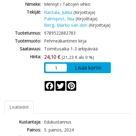
Nimeke:
Mennyt I Taitojen vihko
Tekijät:
Rantala, Jukka
(Kirjoittaja)
Palmqvist, Riia
(Kirjoittaja)
Berg, Marko van den
(Kirjoittaja)
Tuotetunnus:
9789522882783
Tuotemuoto:
Pehmeäkantinen kirja
Saatavuus:
Toimitusaika 1-3 arkipäivää
Hinta:
24,10 €
(21,23 € alv 0 %)
Lisää koriin
Facebook
Twitter
Pinterest
Lisätiedot
Kustantaja:
Edukustannus
Painos:
5. painos, 2024