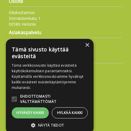
Osoite
Edukustannus
Sörnäistenkatu 1
00580 Helsinki
Asiakaspalvelu
×
09 6877 4573
Tämä sivusto käyttää
info@edukustannus.fi
evästeitä
Lisätietoa
Tämä verkkosivusto käyttää evästeitä
Toimitusehdot
käyttökokemuksen parantamiseksi.
Käyttämällä verkkosivustoamme hyväksyt
Käyttöohjeet
kaikki evästeet evästekäytäntöjemme
Tietosuojaseloste
mukaisesti.
Saavutettavuusseloste
EHDOTTOMASTI
VÄLTTÄMÄTTÖMÄT
HYVÄKSY KAIKKI
HYLKÄÄ KAIKKI
NÄYTÄ TIEDOT