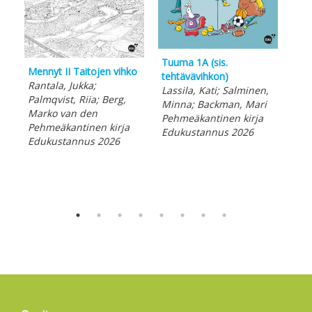
Tuuma 1A (sis.
Mennyt II Taitojen vihko
Luo
tehtävävihkon)
Rantala, Jukka;
vih
Lassila, Kati; Salminen,
Palmqvist, Riia; Berg,
Mas
Minna; Backman, Mari
Marko van den
Pal
Pehmeäkantinen kirja
Pehmeäkantinen kirja
Pal
Edukustannus 2026
Edukustannus 2026
Sir
Peh
Edu