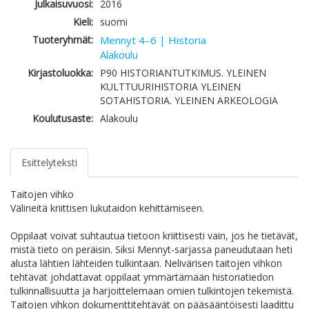
Julkaisuvuosi:
2016
Kieli:
suomi
Tuoteryhmät:
Mennyt 4–6 | Historia
Alakoulu
Kirjastoluokka:
P90 HISTORIANTUTKIMUS. YLEINEN
KULTTUURIHISTORIA YLEINEN
SOTAHISTORIA. YLEINEN ARKEOLOGIA
Koulutusaste:
Alakoulu
Esittelyteksti
Taitojen vihko
Välineitä kriittisen lukutaidon kehittämiseen.
Oppilaat voivat suhtautua tietoon kriittisesti vain, jos he tietävät,
mistä tieto on peräisin. Siksi Mennyt-sarjassa paneudutaan heti
alusta lähtien lähteiden tulkintaan. Nelivärisen taitojen vihkon
tehtävät johdattavat oppilaat ymmärtämään historiatiedon
tulkinnallisuutta ja harjoittelemaan omien tulkintojen tekemistä.
Taitojen vihkon dokumenttitehtävät on pääsääntöisesti laadittu