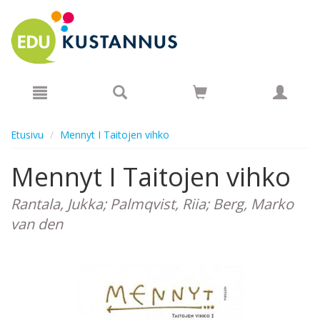
Hyppää pääsisältöön
Etusivu
Mennyt I Taitojen vihko
Mennyt I Taitojen vihko
Rantala, Jukka; Palmqvist, Riia; Berg, Marko
van den