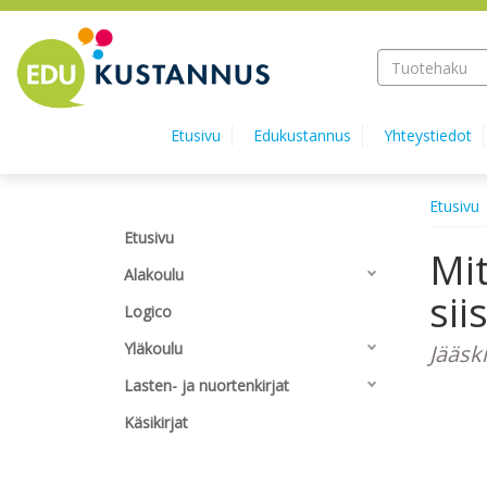
Hyppää pääsisältöön
Etusivu
Edukustannus
Yhteystiedot
Etusivu
Etusivu
Mit
Alakoulu
siis
Logico
Yläkoulu
Jääsk
Lasten- ja nuortenkirjat
Käsikirjat