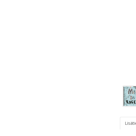
Lisät