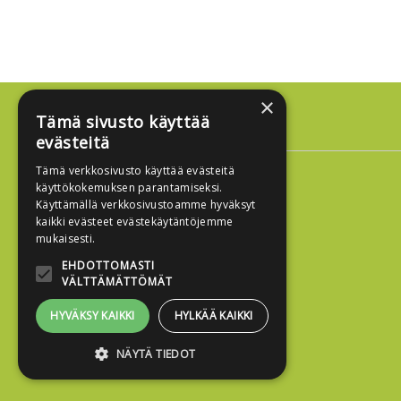
×
Tämä sivusto käyttää
Osoite
evästeitä
Edukustannus
Tämä verkkosivusto käyttää evästeitä
Sörnäistenkatu 1
käyttökokemuksen parantamiseksi.
00580 Helsinki
Käyttämällä verkkosivustoamme hyväksyt
kaikki evästeet evästekäytäntöjemme
mukaisesti.
EHDOTTOMASTI
VÄLTTÄMÄTTÖMÄT
HYVÄKSY KAIKKI
HYLKÄÄ KAIKKI
NÄYTÄ TIEDOT