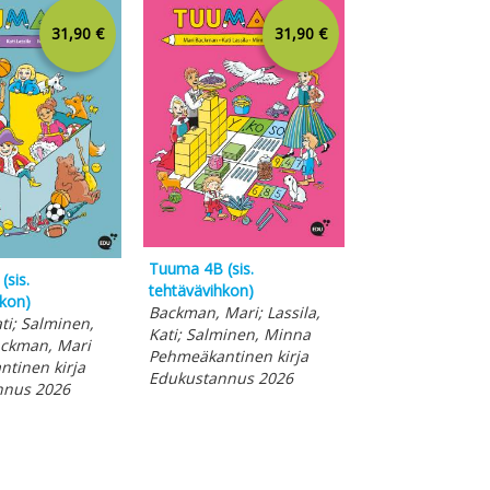
31,90 €
31,90 €
Tuuma 4B (sis.
Tuuma 3B (sis.
sis.
tehtävävihkon)
Tehtävävihkon)
hkon)
Backman, Mari; Lassila,
Backman, Mari; 
ati; Salminen,
Kati; Salminen, Minna
Kati; Salminen,
ckman, Mari
Pehmeäkantinen kirja
Pehmeäkantinen
tinen kirja
Edukustannus 2026
Edukustannus 
nnus 2026