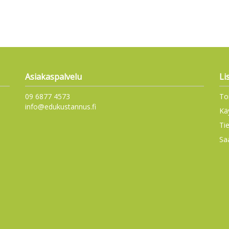
Asiakaspalvelu
Li
09 6877 4573
To
info@edukustannus.fi
Kä
Ti
Sa