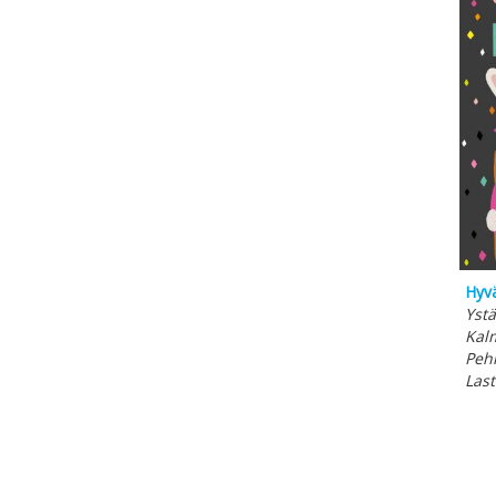
Hyvä
Yst
Kal
Peh
Las