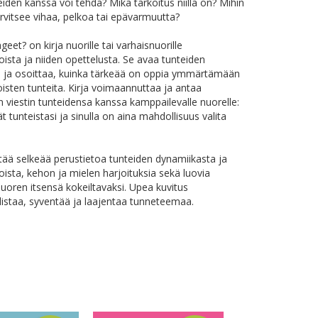
eiden kanssa voi tehdä? Mikä tarkoitus niillä on? Mihin
rvitsee vihaa, pelkoa tai epävarmuutta?
geet? on kirja nuorille tai varhaisnuorille
oista ja niiden opettelusta. Se avaa tunteiden
 ja osoittaa, kuinka tärkeää on oppia ymmärtämään
oisten tunteita. Kirja voimaannuttaa ja antaa
en viestin tunteidensa kanssa kamppailevalle nuorelle:
ät tunteistasi ja sinulla on aina mahdollisuus valita
ältää selkeää perustietoa tunteiden dynamiikasta ja
oista, kehon ja mielen harjoituksia sekä luovia
nuoren itsensä kokeiltavaksi. Upea kuvitus
listaa, syventää ja laajentaa tunneteemaa.