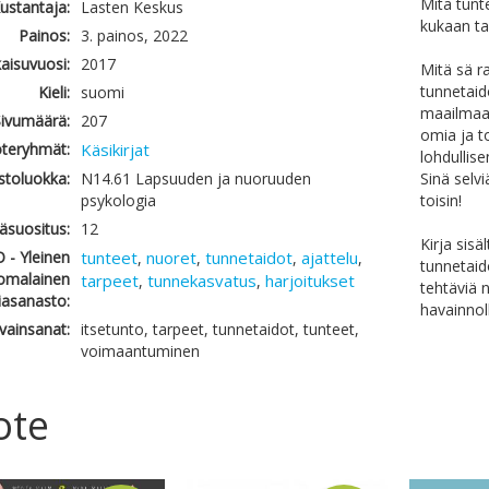
Mitä tunt
ustantaja:
Lasten Keskus
kukaan ta
Painos:
3. painos, 2022
kaisuvuosi:
2017
Mitä sä ra
tunnetaid
Kieli:
suomi
maailmaa
ivumäärä:
207
omia ja t
teryhmät:
Käsikirjat
lohdullis
astoluokka:
N14.61 Lapsuuden ja nuoruuden
Sinä selvi
psykologia
toisin!
käsuositus:
12
Kirja sis
 - Yleinen
tunteet
nuoret
tunnetaidot
ajattelu
,
,
,
,
tunnetaid
omalainen
tarpeet
tunnekasvatus
harjoitukset
,
,
tehtäviä 
iasanasto:
havainnol
vainsanat:
itsetunto, tarpeet, tunnetaidot, tunteet,
voimaantuminen
ote