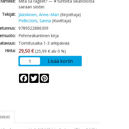
Nimeke:
Mitä sä rageet? — # tunteita sikanolosta
sairaan siistiin
Tekijät:
Jääskinen, Anne-Mari
(Kirjoittaja)
Pelliccioni, Sanna
(Kuvittaja)
etunnus:
9789522886309
emuoto:
Pehmeäkantinen kirja
atavuus:
Toimitusaika 1-3 arkipäivää
Hinta:
29,50 €
(25,99 € alv 0 %)
Lisää koriin
Facebook
Twitter
Pinterest
teksti