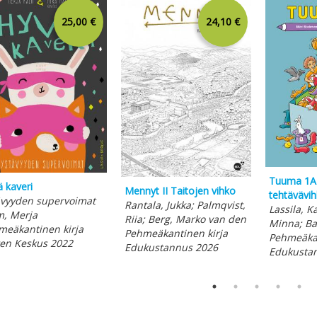
25,00 €
24,10 €
Tuuma 1A (
 kaveri
Mennyt II Taitojen vihko
tehtävävi
ävyyden supervoimat
Rantala, Jukka; Palmqvist,
Lassila, K
m, Merja
Riia; Berg, Marko van den
Minna; Ba
meäkantinen kirja
Pehmeäkantinen kirja
Pehmeäkan
ten Keskus 2022
Edukustannus 2026
Edukusta