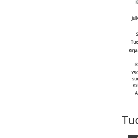
K
Jul
S
Tuo
Kirj
I
YSO
su
as
A
Tu