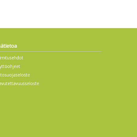
sätietoa
imitusehdot
yttöohjeet
etosuojaseloste
avutettavuusseloste