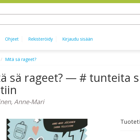
Ohjeet
Rekisteröidy
Kirjaudu sisään
Mitä sä rageet?
ä sä rageet? — # tunteita 
tiin
inen, Anne-Mari
Tuotet