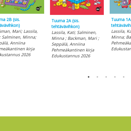
a 2B (sis.
Tuuma 1A (
Tuuma 2A (sis.
ävävihkon)
tehtävävi
tehtävävihkon)
man, Mari; Lassila,
Lassila, K
Lassila, Kati; Salminen,
; Salminen, Minna;
Minna; Ba
Minna ; Backman, Mari ;
älä, Anniina
Pehmeäkan
Seppälä, Anniina
meäkantinen kirja
Edukusta
Pehmeäkantinen kirja
kustannus 2026
Edukustannus 2026