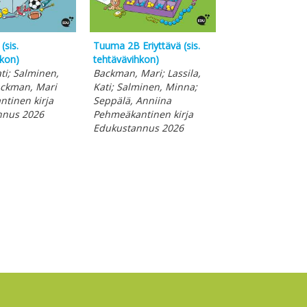
sis.
Tuuma 2B Eriyttävä (sis.
Tuuma 1B (sis.
hkon)
tehtävävihkon)
tehtävävihkon)
ati; Salminen,
Backman, Mari; Lassila,
Backman, Mari ; 
ckman, Mari
Kati; Salminen, Minna;
Kati ; Salminen
tinen kirja
Seppälä, Anniina
Pehmeäkantinen
nnus 2026
Pehmeäkantinen kirja
Edukustannus 
Edukustannus 2026