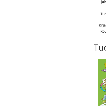
Jul
Tuo
Kirj
Kou
Tu