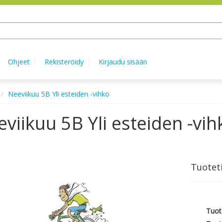
Ohjeet
Rekisteröidy
Kirjaudu sisään
Neeviikuu 5B Yli esteiden -vihko
viikuu 5B Yli esteiden -vih
Tuotet
Tuot