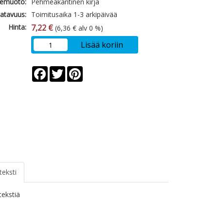
emuoto:
Pehmeäkantinen kirja
atavuus:
Toimitusaika 1-3 arkipäivää
Hinta:
7,22 €
(6,36 € alv 0 %)
Lisää koriin
Facebook
Twitter
Pinterest
teksti
ytekstiä