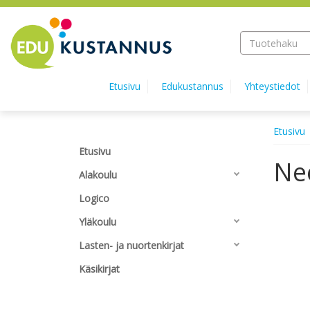
Hyppää pääsisältöön
Etusivu
Edukustannus
Yhteystiedot
Etusivu
Etusivu
Nee
Alakoulu
Logico
Yläkoulu
Lasten- ja nuortenkirjat
Käsikirjat