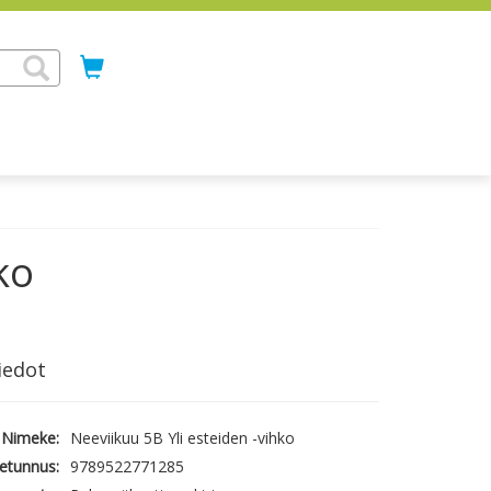
ko
iedot
Nimeke:
Neeviikuu 5B Yli esteiden -vihko
etunnus:
9789522771285