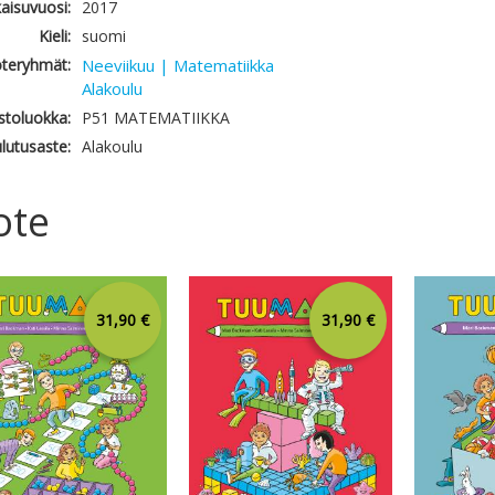
kaisuvuosi:
2017
Kieli:
suomi
teryhmät:
Neeviikuu | Matematiikka
Alakoulu
astoluokka:
P51 MATEMATIIKKA
lutusaste:
Alakoulu
ote
31,90 €
31,90 €