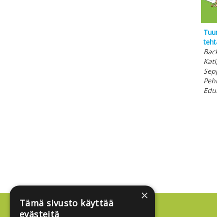
Tuum
teht
Back
Kati
Sepp
Peh
Edu
×
Tämä sivusto käyttää
evästeitä