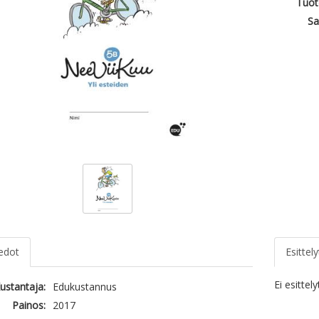
Tuot
Sa
iedot
Esittely
Ei esittel
ustantaja:
Edukustannus
Painos:
2017