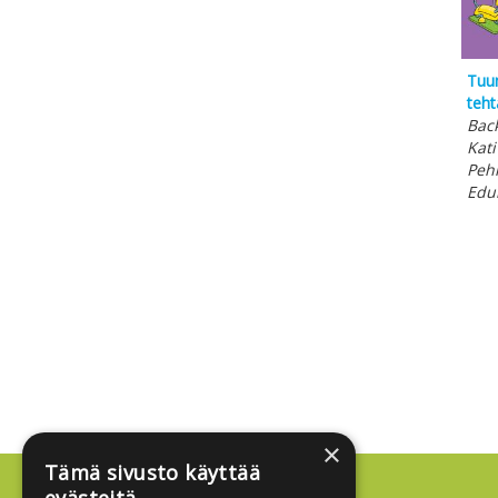
Tuum
teht
Back
Kati
Peh
Edu
×
Tämä sivusto käyttää