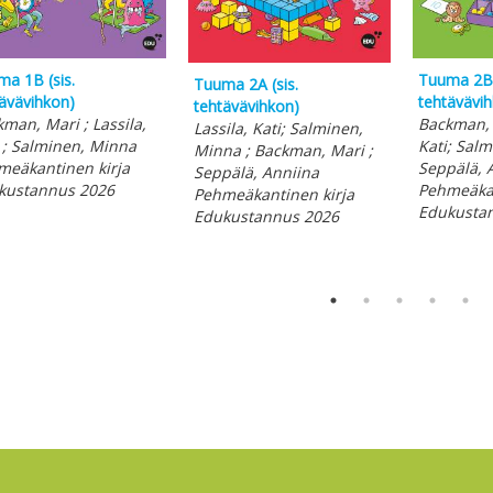
a 1B (sis.
Tuuma 2B 
Tuuma 2A (sis.
ävävihkon)
tehtävävi
tehtävävihkon)
man, Mari ; Lassila,
Backman, M
Lassila, Kati; Salminen,
 ; Salminen, Minna
Kati; Sal
Minna ; Backman, Mari ;
meäkantinen kirja
Seppälä, 
Seppälä, Anniina
kustannus 2026
Pehmeäkan
Pehmeäkantinen kirja
Edukusta
Edukustannus 2026