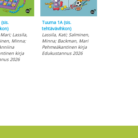
(sis.
Tuuma 1A (sis.
Tuuma 2B Eriyttä
hkon)
tehtävävihkon)
tehtävävihkon)
ari; Lassila,
Lassila, Kati; Salminen,
Backman, Mari; 
minen, Minna;
Minna; Backman, Mari
Kati; Salminen,
Anniina
Pehmeäkantinen kirja
Seppälä, Anniin
tinen kirja
Edukustannus 2026
Pehmeäkantinen
nnus 2026
Edukustannus 