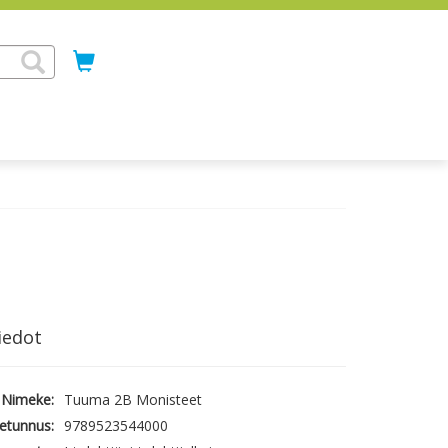
iedot
Nimeke:
Tuuma 2B Monisteet
etunnus:
9789523544000