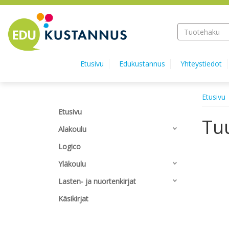
Hyppää pääsisältöön
Etusivu
Edukustannus
Yhteystiedot
Etusivu
Etusivu
Tu
Alakoulu
Logico
Yläkoulu
Lasten- ja nuortenkirjat
Käsikirjat