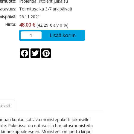
emuoto:
Irtolehtiä, irtolehtijulkaisu
atavuus:
Toimitusaika 3-7 arkipäivää
mispäivä:
26.11.2021
Hinta:
48,00 €
(42,29 € alv 0 %)
Lisää koriin
Facebook
Twitter
Pinterest
teksti
jaan kuuluu kattava monistepaketti jokaiselle
alle. Paketissa on eritasoisia harjoitusmonisteita
 kirjan kappaleeseen. Monisteet on jaettu kirjan