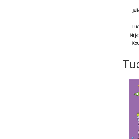
Jul
Tuo
Kirj
Kou
Tu