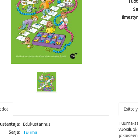
Tuot
Sa
Ilmesty
iedot
Esittely
Tuuma-sar
ustantaja:
Edukustannus
vuosiluok
Sarja:
Tuuma
jokaiseen