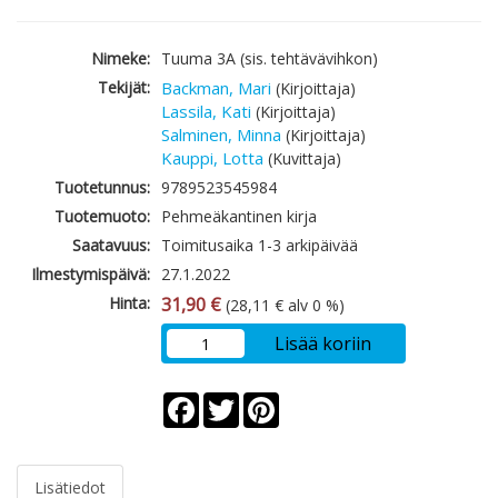
Nimeke:
Tuuma 3A (sis. tehtävävihkon)
Tekijät:
Backman, Mari
(Kirjoittaja)
Lassila, Kati
(Kirjoittaja)
Salminen, Minna
(Kirjoittaja)
Kauppi, Lotta
(Kuvittaja)
Tuotetunnus:
9789523545984
Tuotemuoto:
Pehmeäkantinen kirja
Saatavuus:
Toimitusaika 1-3 arkipäivää
Ilmestymispäivä:
27.1.2022
Hinta:
31,90 €
(28,11 € alv 0 %)
Lisää koriin
Facebook
Twitter
Pinterest
Lisätiedot