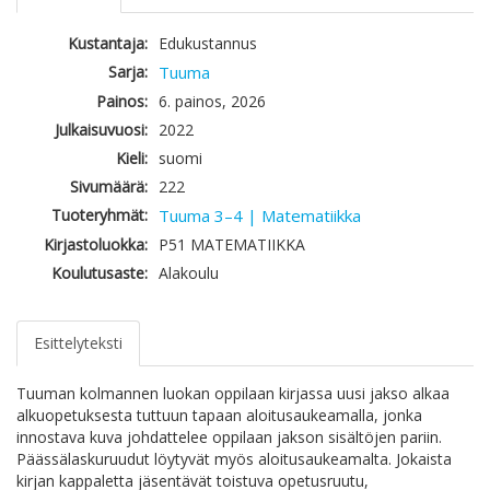
Kustantaja:
Edukustannus
Sarja:
Tuuma
Painos:
6. painos, 2026
Julkaisuvuosi:
2022
Kieli:
suomi
Sivumäärä:
222
Tuoteryhmät:
Tuuma 3–4 | Matematiikka
Kirjastoluokka:
P51 MATEMATIIKKA
Koulutusaste:
Alakoulu
Esittelyteksti
Tuuman kolmannen luokan oppilaan kirjassa uusi jakso alkaa
alkuopetuksesta tuttuun tapaan aloitusaukeamalla, jonka
innostava kuva johdattelee oppilaan jakson sisältöjen pariin.
Päässälaskuruudut löytyvät myös aloitusaukeamalta. Jokaista
kirjan kappaletta jäsentävät toistuva opetusruutu,