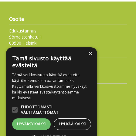
Osoite
Edukustannus
Sörnäistenkatu 1
00580 Helsinki
Asiakaspalvelu
×
Tämä sivusto käyttää
09 6877 4573
evästeitä
info@edukustannus.fi
Tämä verkkosivusto käyttää evästeitä
Lisätietoa
käyttökokemuksen parantamiseksi.
Käyttämällä verkkosivustoamme hyväksyt
Toimitusehdot
kaikki evästeet evästekäytäntöjemme
Käyttöohjeet
mukaisesti.
Tietosuojaseloste
EHDOTTOMASTI
VÄLTTÄMÄTTÖMÄT
Saavutettavuusseloste
HYVÄKSY KAIKKI
HYLKÄÄ KAIKKI