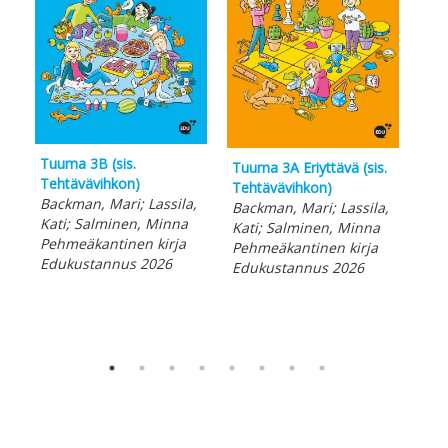
Tuu
Tuuma 3B (sis.
Tuuma 3A Eriyttävä (sis.
Teh
Tehtävävihkon)
Tehtävävihkon)
Las
Backman, Mari; Lassila,
Backman, Mari; Lassila,
Min
Kati; Salminen, Minna
Kati; Salminen, Minna
Peh
Pehmeäkantinen kirja
Pehmeäkantinen kirja
Edu
Edukustannus 2026
Edukustannus 2026