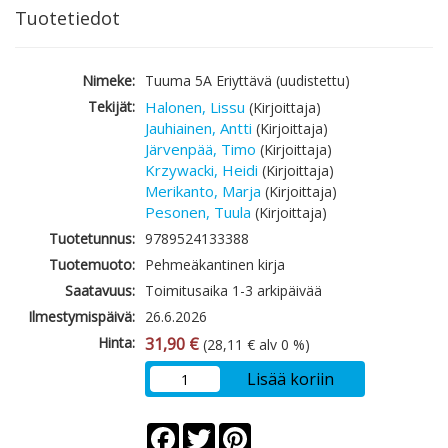
Tuotetiedot
Nimeke:
Tuuma 5A Eriyttävä (uudistettu)
Tekijät:
Halonen, Lissu
(Kirjoittaja)
Jauhiainen, Antti
(Kirjoittaja)
Järvenpää, Timo
(Kirjoittaja)
Krzywacki, Heidi
(Kirjoittaja)
Merikanto, Marja
(Kirjoittaja)
Pesonen, Tuula
(Kirjoittaja)
Tuotetunnus:
9789524133388
Tuotemuoto:
Pehmeäkantinen kirja
Saatavuus:
Toimitusaika 1-3 arkipäivää
Ilmestymispäivä:
26.6.2026
Hinta:
31,90 €
(28,11 € alv 0 %)
Lisää koriin
Facebook
Twitter
Pinterest