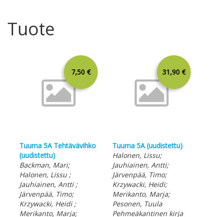
Tuote
7,50 €
31,90 €
Tuuma 5A Tehtävävihko
Tuuma 5A (uudistettu)
(uudistettu)
Halonen, Lissu;
Backman, Mari;
Jauhiainen, Antti;
Tuu
Halonen, Lissu ;
Järvenpää, Timo;
sis
Jauhiainen, Antti ;
Krzywacki, Heidi;
Hal
Järvenpää, Timo;
Merikanto, Marja;
Kan
Krzywacki, Heidi ;
Pesonen, Tuula
Krz
Merikanto, Marja;
Pehmeäkantinen kirja