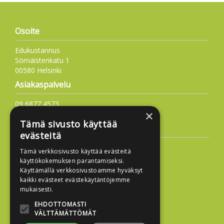
Osoite
Edukustannus
Sörnäistenkatu 1
00580 Helsinki
Asiakaspalvelu
09 6877 4573
×
info@edukustannus.fi
Tämä sivusto käyttää
Lisätietoa
evästeitä
Toimitusehdot
Tämä verkkosivusto käyttää evästeitä
Käyttöohjeet
käyttökokemuksen parantamiseksi.
Käyttämällä verkkosivustoamme hyväksyt
Tietosuojaseloste
kaikki evästeet evästekäytäntöjemme
Saavutettavuusseloste
mukaisesti.
EHDOTTOMASTI
VÄLTTÄMÄTTÖMÄT