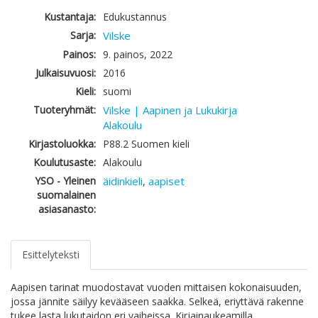
Kustantaja:
Edukustannus
Sarja:
Vilske
Painos:
9. painos, 2022
Julkaisuvuosi:
2016
Kieli:
suomi
Tuoteryhmät:
Vilske | Aapinen ja Lukukirja
Alakoulu
Kirjastoluokka:
P88.2 Suomen kieli
Koulutusaste:
Alakoulu
YSO - Yleinen
äidinkieli
aapiset
,
suomalainen
asiasanasto:
Esittelyteksti
Aapisen tarinat muodostavat vuoden mittaisen kokonaisuuden,
jossa jännite säilyy kevääseen saakka. Selkeä, eriyttävä rakenne
tukee lasta lukutaidon eri vaiheissa. Kirjainaukeamilla