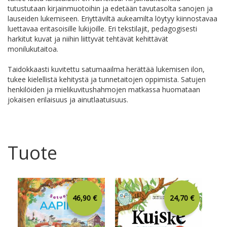
tutustutaan kirjainmuotoihin ja edetään tavutasolta sanojen ja
lauseiden lukemiseen. Eriyttäviltä aukeamilta löytyy kiinnostavaa
luettavaa eritasoisille lukijoille. Eri tekstilajit, pedagogisesti
harkitut kuvat ja niihin liittyvät tehtävät kehittävät
monilukutaitoa.
Taidokkaasti kuvitettu satumaailma herättää lukemisen ilon,
tukee kielellistä kehitystä ja tunnetaitojen oppimista. Satujen
henkilöiden ja mielikuvitushahmojen matkassa huomataan
jokaisen erilaisuus ja ainutlaatuisuus.
Tuote
46,90 €
24,70 €