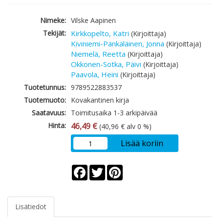
Nimeke:
Vilske Aapinen
Tekijät:
Kirkkopelto, Katri
(Kirjoittaja)
Kiviniemi-Pänkäläinen, Jonna
(Kirjoittaja)
Niemelä, Reetta
(Kirjoittaja)
Okkonen-Sotka, Päivi
(Kirjoittaja)
Paavola, Heini
(Kirjoittaja)
Tuotetunnus:
9789522883537
Tuotemuoto:
Kovakantinen kirja
Saatavuus:
Toimitusaika 1-3 arkipäivää
Hinta:
46,49 €
(40,96 € alv 0 %)
Lisää koriin
Facebook
Twitter
Pinterest
Lisätiedot