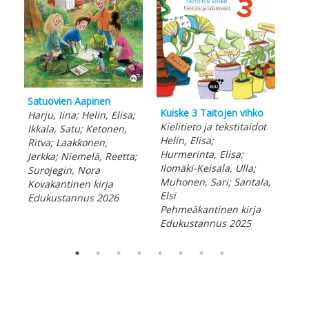
Satuovien Aapinen
Kuiske 3 Taitojen vihko
Kui
Harju, Iina; Helin, Elisa;
Kielitieto ja tekstitaidot
Kiel
Ikkala, Satu; Ketonen,
Helin, Elisa;
Hel
Ritva; Laakkonen,
Hurmerinta, Elisa;
Eli
Jerkka; Niemelä, Reetta;
Ilomäki-Keisala, Ulla;
Ull
Surojegin, Nora
Muhonen, Sari; Santala,
Peh
Kovakantinen kirja
Elsi
Edu
Edukustannus 2026
Pehmeäkantinen kirja
Edukustannus 2025