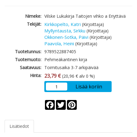
Nimeke:
Vilske Lukukirja Taitojen vihko a Eriyttävä
Tekijät:
Kirkkopelto, Katri
(Kirjoittaja)
Myllyntausta, Sirkku
(Kirjoittaja)
Okkonen-Sotka, Päivi
(Kirjoittaja)
Paavola, Heini
(Kirjoittaja)
Tuotetunnus:
9789522887405
Tuotemuoto:
Pehmeäkantinen kirja
Saatavuus:
Toimitusaika 3-7 arkipäivää
Hinta:
23,79 €
(20,96 € alv 0 %)
Lisää koriin
Facebook
Twitter
Pinterest
Lisätiedot