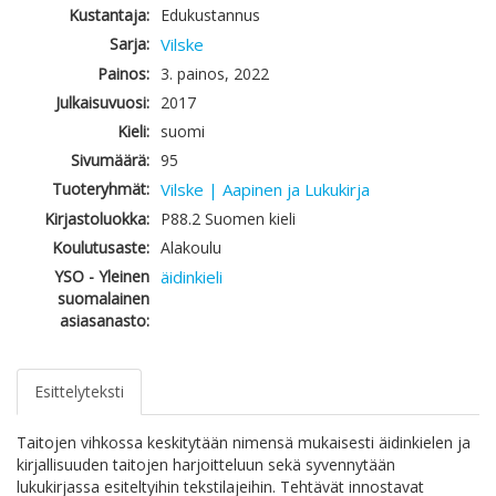
Kustantaja:
Edukustannus
Sarja:
Vilske
Painos:
3. painos, 2022
Julkaisuvuosi:
2017
Kieli:
suomi
Sivumäärä:
95
Tuoteryhmät:
Vilske | Aapinen ja Lukukirja
Kirjastoluokka:
P88.2 Suomen kieli
Koulutusaste:
Alakoulu
YSO - Yleinen
äidinkieli
suomalainen
asiasanasto:
Esittelyteksti
Taitojen vihkossa keskitytään nimensä mukaisesti äidinkielen ja
kirjallisuuden taitojen harjoitteluun sekä syvennytään
lukukirjassa esiteltyihin tekstilajeihin. Tehtävät innostavat