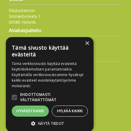
Edukustannus
Sörnäistenkatu 1
00580 Helsinki
Asiakaspalvelu
×
09 6877 4573
Tämä sivusto käyttää
info@edukustannus.fi
evästeitä
Lisätietoa
Tämä verkkosivusto käyttää evästeitä
Toimitusehdot
käyttökokemuksen parantamiseksi.
Käyttämällä verkkosivustoamme hyväksyt
Käyttöohjeet
kaikki evästeet evästekäytäntöjemme
Tietosuojaseloste
mukaisesti.
Saavutettavuusseloste
EHDOTTOMASTI
VÄLTTÄMÄTTÖMÄT
HYVÄKSY KAIKKI
HYLKÄÄ KAIKKI
NÄYTÄ TIEDOT