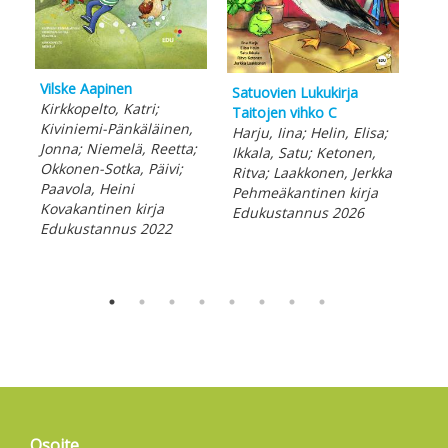
Vilske Aapinen
Sat
Satuovien Lukukirja
Kirkkopelto, Katri;
Tai
Taitojen vihko C
Kiviniemi-Pänkäläinen,
Harj
Harju, Iina; Helin, Elisa;
Jonna; Niemelä, Reetta;
Ikk
Ikkala, Satu; Ketonen,
Okkonen-Sotka, Päivi;
Rit
Ritva; Laakkonen, Jerkka
Paavola, Heini
Peh
Pehmeäkantinen kirja
Kovakantinen kirja
Edu
Edukustannus 2026
Edukustannus 2022
Osoite