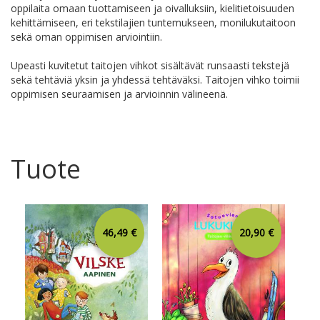
oppilaita omaan tuottamiseen ja oivalluksiin, kielitietoisuuden
kehittämiseen, eri tekstilajien tuntemukseen, monilukutaitoon
sekä oman oppimisen arviointiin.
Upeasti kuvitetut taitojen vihkot sisältävät runsaasti tekstejä
sekä tehtäviä yksin ja yhdessä tehtäväksi. Taitojen vihko toimii
oppimisen seuraamisen ja arvioinnin välineenä.
Tuote
46,49 €
20,90 €